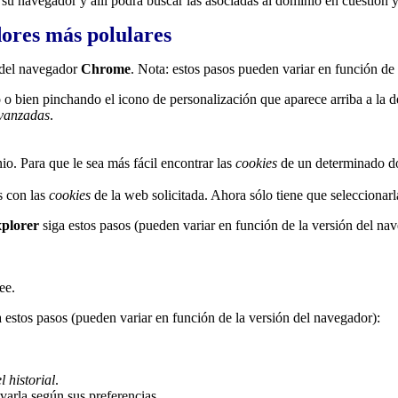
 su navegador y allí podrá buscar las asociadas al dominio en cuestión 
ores más polulares
del navegador
Chrome
. Nota: estos pasos pueden variar en función de
o bien pinchando el icono de personalización que aparece arriba a la d
vanzadas
.
o. Para que le sea más fácil encontrar las
cookies
de un determinado dom
as con las
cookies
de la web solicitada. Ahora sólo tiene que seleccionarl
xplorer
siga estos pasos (pueden variar en función de la versión del na
ee.
 estos pasos (pueden variar en función de la versión del navegador):
 historial
.
ivarla según sus preferencias.