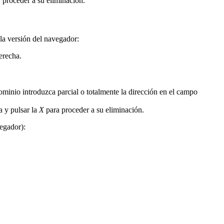
y proceder a su eliminación.
 la versión del navegador:
erecha.
inio introduzca parcial o totalmente la dirección en el campo
a y pulsar la
X
para proceder a su eliminación.
vegador):