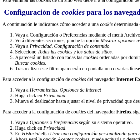
Para eliminar las
cookies
de un sitio web debe ir a la configuración de
Configuración de
cookies
para los navegad
A continuación le indicamos cómo acceder a una
cookie
determinada 
Vaya a Configuración o Preferencias mediante el menú Archivo 
Verá diferentes secciones, pinche la opción
Mostrar opciones a
Vaya a
Privacidad
,
Configuración de contenido
.
Seleccione
Todas las
cookies
y los datos de sitios
.
Aparecerá un listado con todas las
cookies
ordenadas por domini
Buscar cookies
.
Tras realizar este filtro aparecerán en pantalla una o varias líne
Para acceder a la configuración de
cookies
del navegador
Internet E
Vaya a
Herramientas
,
Opciones de Internet
Haga click en
Privacidad
.
Mueva el deslizador hasta ajustar el nivel de privacidad que des
Para acceder a la configuración de
cookies
del navegador
Firefox
siga
Vaya a
Opciones
o
Preferencias
según su sistema operativo.
Haga click en
Privacidad
.
En
Historial
elija
Usar una configuración personalizada para el
Ahora verá la opción
Aceptar cookies
, puede activarla o desact